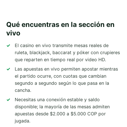
Qué encuentras en la sección en
vivo
El casino en vivo transmite mesas reales de
ruleta, blackjack, baccarat y póker con crupieres
que reparten en tiempo real por video HD.
Las apuestas en vivo permiten apostar mientras
el partido ocurre, con cuotas que cambian
segundo a segundo según lo que pasa en la
cancha.
Necesitas una conexión estable y saldo
disponible; la mayoría de las mesas admiten
apuestas desde $2.000 a $5.000 COP por
jugada.