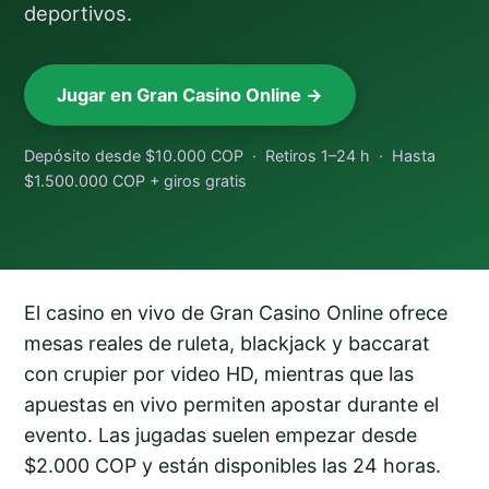
deportivos.
Jugar en Gran Casino Online →
Depósito desde $10.000 COP · Retiros 1–24 h · Hasta
$1.500.000 COP + giros gratis
El casino en vivo de Gran Casino Online ofrece
mesas reales de ruleta, blackjack y baccarat
con crupier por video HD, mientras que las
apuestas en vivo permiten apostar durante el
evento. Las jugadas suelen empezar desde
$2.000 COP y están disponibles las 24 horas.