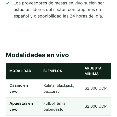
Los proveedores de mesas en vivo suelen ser
estudios líderes del sector, con crupieres en
español y disponibilidad las 24 horas del día.
Modalidades en vivo
APUESTA
MODALIDAD
EJEMPLOS
MÍNIMA
Casino en
Ruleta, blackjack,
$2.000 COP
vivo
baccarat
Apuestas en
Fútbol, tenis,
$2.000 COP
vivo
baloncesto