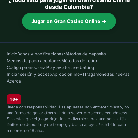
desde Colombia?
Jugar en Gran Casino Online →
Inicio
Bonos y bonificaciones
Métodos de depósito
Medios de pago aceptados
Métodos de retiro
Código promocional
Play aviator
Live betting
Iniciar sesión y acceso
Aplicación móvil
Tragamonedas nuevas
Acerca
18+
Juega con responsabilidad. Las apuestas son entretenimiento, no
una forma de ganar dinero ni de resolver problemas económicos.
Si sientes que el juego deja de ser diversión, haz una pausa, fija
límites de depósito y de tiempo, y busca apoyo. Prohibido para
menores de 18 años.