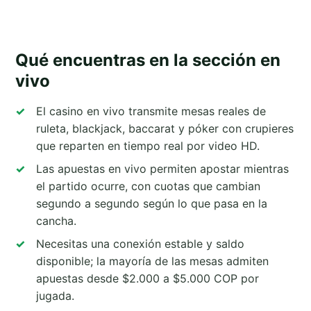
Qué encuentras en la sección en
vivo
El casino en vivo transmite mesas reales de
ruleta, blackjack, baccarat y póker con crupieres
que reparten en tiempo real por video HD.
Las apuestas en vivo permiten apostar mientras
el partido ocurre, con cuotas que cambian
segundo a segundo según lo que pasa en la
cancha.
Necesitas una conexión estable y saldo
disponible; la mayoría de las mesas admiten
apuestas desde $2.000 a $5.000 COP por
jugada.