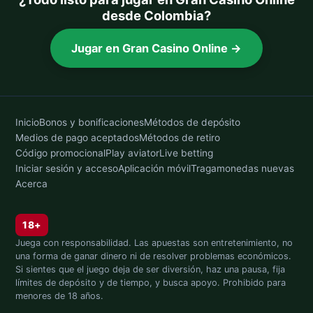
desde Colombia?
Jugar en Gran Casino Online →
Inicio
Bonos y bonificaciones
Métodos de depósito
Medios de pago aceptados
Métodos de retiro
Código promocional
Play aviator
Live betting
Iniciar sesión y acceso
Aplicación móvil
Tragamonedas nuevas
Acerca
18+
Juega con responsabilidad. Las apuestas son entretenimiento, no
una forma de ganar dinero ni de resolver problemas económicos.
Si sientes que el juego deja de ser diversión, haz una pausa, fija
límites de depósito y de tiempo, y busca apoyo. Prohibido para
menores de 18 años.