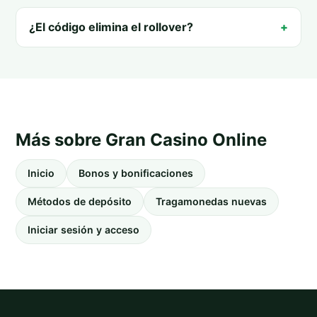
¿El código elimina el rollover?
Más sobre Gran Casino Online
Inicio
Bonos y bonificaciones
Métodos de depósito
Tragamonedas nuevas
Iniciar sesión y acceso