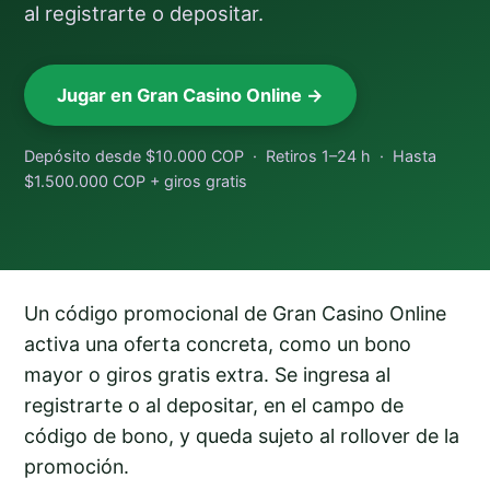
al registrarte o depositar.
Jugar en Gran Casino Online →
Depósito desde $10.000 COP · Retiros 1–24 h · Hasta
$1.500.000 COP + giros gratis
Un código promocional de Gran Casino Online
activa una oferta concreta, como un bono
mayor o giros gratis extra. Se ingresa al
registrarte o al depositar, en el campo de
código de bono, y queda sujeto al rollover de la
promoción.