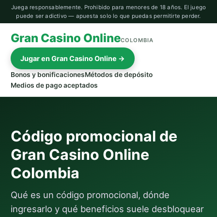
Juega responsablemente. Prohibido para menores de 18 años. El juego
puede ser adictivo — apuesta solo lo que puedas permitirte perder.
Gran Casino Online
COLOMBIA
Jugar en Gran Casino Online →
Bonos y bonificaciones
Métodos de depósito
Medios de pago aceptados
Código promocional de
Gran Casino Online
Colombia
Qué es un código promocional, dónde
ingresarlo y qué beneficios suele desbloquear