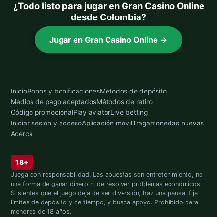
¿Todo listo para jugar en Gran Casino Online
desde Colombia?
Jugar en Gran Casino Online →
Inicio
Bonos y bonificaciones
Métodos de depósito
Medios de pago aceptados
Métodos de retiro
Código promocional
Play aviator
Live betting
Iniciar sesión y acceso
Aplicación móvil
Tragamonedas nuevas
Acerca
18+
Juega con responsabilidad. Las apuestas son entretenimiento, no
una forma de ganar dinero ni de resolver problemas económicos.
Si sientes que el juego deja de ser diversión, haz una pausa, fija
límites de depósito y de tiempo, y busca apoyo. Prohibido para
menores de 18 años.